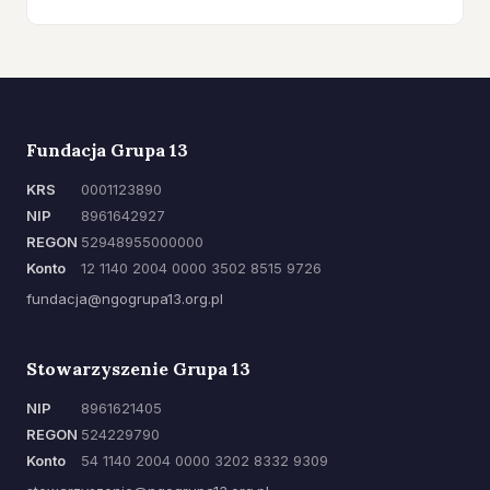
Fundacja Grupa 13
KRS
0001123890
NIP
8961642927
REGON
52948955000000
Konto
12 1140 2004 0000 3502 8515 9726
fundacja@ngogrupa13.org.pl
Stowarzyszenie Grupa 13
NIP
8961621405
REGON
524229790
Konto
54 1140 2004 0000 3202 8332 9309