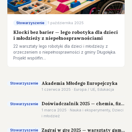
Stowarzyszenie
1 października 2025
Klocki bez barier — lego robotyka dla dzieci
i młodzieży z niepełnosprawnościami
22 warsztaty lego robotyki dla dzieci i młodzieży z
orzeczeniem o niepełnosprawności z gminy Długołęka.
Projekt współfin…
Akademia Młodego Europejczyka
Stowarzyszenie
1 czerwca 2025 · Europa / UE, Edukacja
Doświadczalnik 2025 — chemia, fizyka, biologia
Stowarzyszenie
1 marca 2025 · Nauka i eksperymenty, Dzieci
i młodzież
Zagraj w grę 2025 — warsztaty gamifikacyjne
Stowarzyszenie